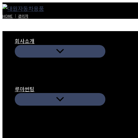
콘
텐
HOME
│
관리자
츠
로
회사소개
건
너
뛰
기
루마썬팅