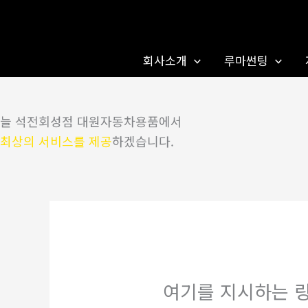
콘
텐
츠
회사소개
루마썬팅
로
건
너
늘 석전회성점 대원자동차용품에서
뛰
최상의 서비스를 제공
하겠습니다.
기
여기를 지시하는 링