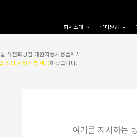
콘
텐
츠
회사소개
루마썬팅
로
건
너
늘 석전회성점 대원자동차용품에서
뛰
최상의 서비스를 제공
하겠습니다.
기
여기를 지시하는 링